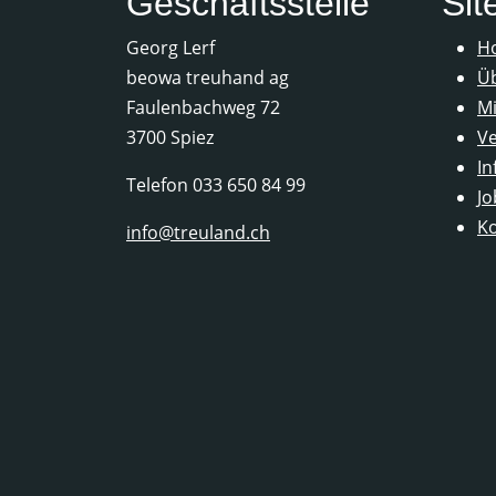
Geschäftsstelle
Si
Georg Lerf
H
beowa treuhand ag
Ü
Faulenbachweg 72
Mi
3700 Spiez
Ve
In
Telefon 033 650 84 99
Jo
Ko
info@treuland.ch