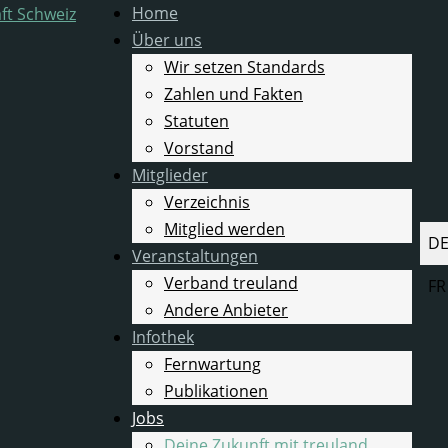
Home
Über uns
Wir setzen Standards
Zahlen und Fakten
Statuten
Vorstand
Mitglieder
Verzeichnis
Mitglied werden
Spra
D
Veranstaltungen
Verband treuland
FR
Andere Anbieter
Infothek
Fernwartung
Publikationen
Jobs
Deine Zukunft mit treuland