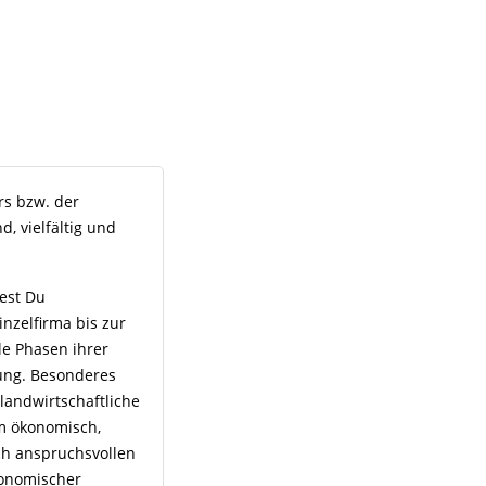
rs bzw. der
, vielfältig und
test Du
nzelfirma bis zur
e Phasen ihrer
lung. Besonderes
landwirtschaftliche
em ökonomisch,
sch anspruchsvollen
onomischer