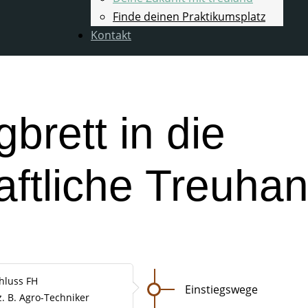
Finde deinen Praktikumsplatz
Kontakt
brett in die
aftliche Treuha
hluss FH
Einstiegswege
. B. Agro-Techniker