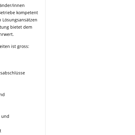
händer/innen
 Betriebe kompetent
en Lösungsansätzen
tung bietet dem
hrwert.
iten ist gross:
gsabschlüsse
und
 und
t