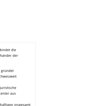
bindet die
uhänder der
 gründet
chweizweit
uristische
center aus
chäftigen insgesamt