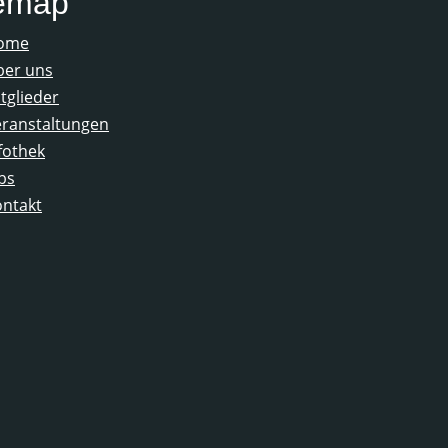
temap
ome
ber uns
tglieder
ranstaltungen
fothek
bs
ntakt