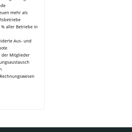
nde
reuen mehr als
tsbetriebe
 % aller Betriebe in
iderte Aus- und
bote
 der Mitglieder
rungsaustausch
h
s Rechnungswesen