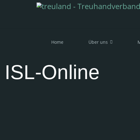
Home
Über uns
M
ISL-Online
Wenn Sie von unseren Mitgliedsfirmen per Fernwar
Programm «ISL Light» rechts downloaden und ausfü
die Ihnen den Freigabecode bekannt gibt.