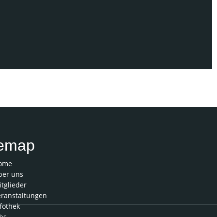
en Buchhaltungsprogrammen der Branche und auf
temap
ome
ber uns
tglieder
eranstaltungen
fothek
bs