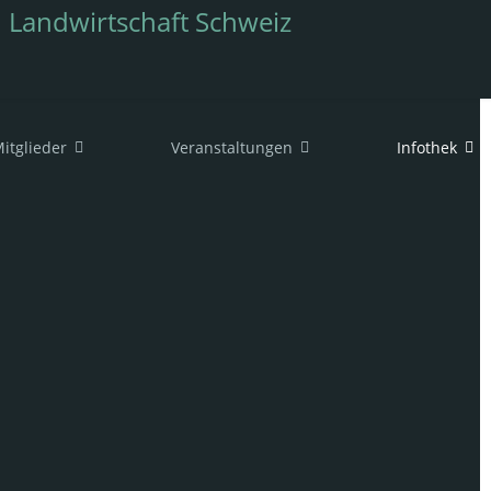
itglieder
Veranstaltungen
Infothek
tung unterstützt werden möchten, können Sie das
hren. Danach rufen Sie Ihre Kontaktperson an,