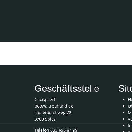
Das Programm «ISL Light» ist auch direkt in viel
den Webseiten vieler Mitglieder abrufbar.
Geschäftsstelle
Si
Georg Lerf
H
beowa treuhand ag
Ü
Faulenbachweg 72
Mi
3700 Spiez
V
In
Telefon 033 650 84 99
Jo